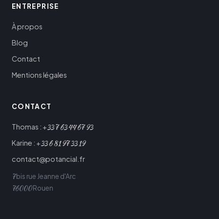
ENTREPRISE
À propos
Blog
Contact
Mentions légales
CONTACT
33
7
63
44
67
93
Thomas : +
33
6
81
97
33
19
Karine : +
contact@potancial.fr
7
bis rue Jeanne d'Arc
76000
Rouen