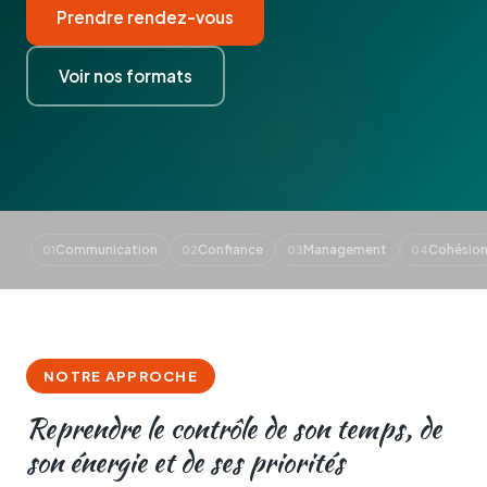
Prendre rendez-vous
Voir nos formats
Communication
Confiance
Management
Cohésio
01
02
03
04
NOTRE APPROCHE
Reprendre le contrôle de son temps, de
son énergie et de ses priorités