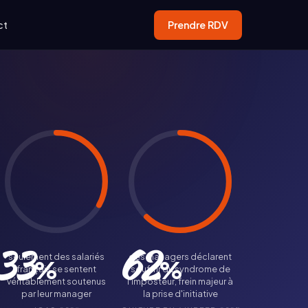
ct
Prendre RDV
33
62
seulement des salariés
des managers déclarent
%
%
français se sentent
souffrir du syndrome de
véritablement soutenus
l'imposteur, frein majeur à
par leur manager
la prise d'initiative