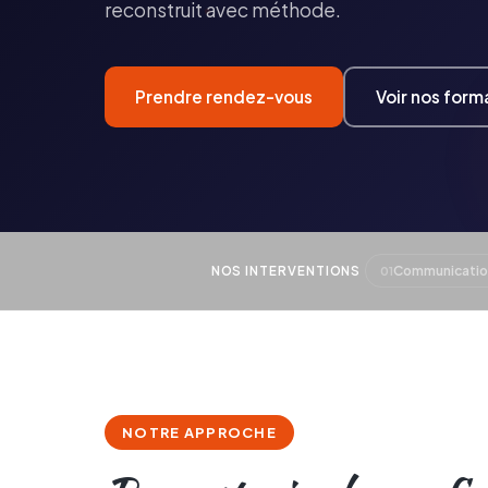
reconstruit avec méthode.
Prendre rendez-vous
Voir nos form
NOS INTERVENTIONS
Communicati
01
NOTRE APPROCHE