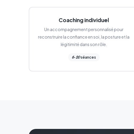
Coaching individuel
Un accompagnement personnalisé pour
reconstruire la confiance en soi, la posture et la
légitimité dans son rôle.
6
10
-
séances