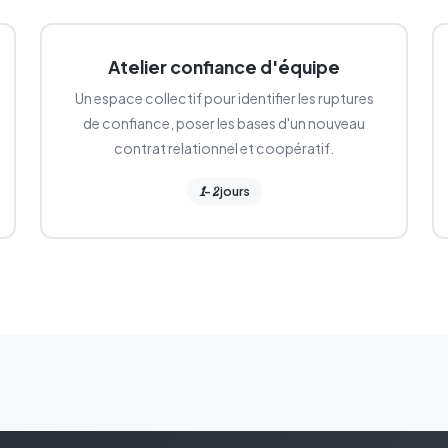
Atelier confiance d'équipe
Un espace collectif pour identifier les ruptures
de confiance, poser les bases d'un nouveau
contrat relationnel et coopératif.
1
2
-
jours