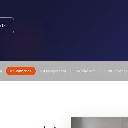
Notre outil d'analyse phare
ats
on
Confiance
Management
Cohésion
Situations f
02
03
04
05