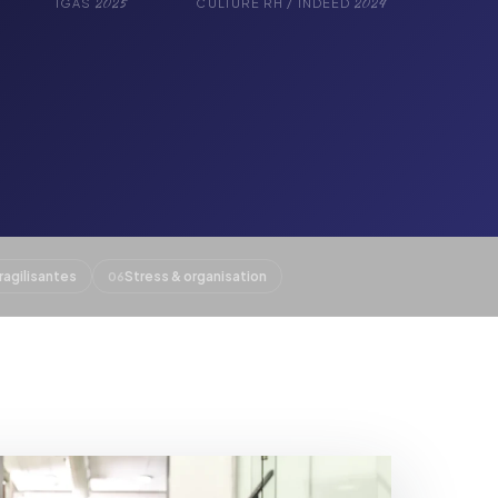
2025
2024
IGAS
CULTURE RH / INDEED
ragilisantes
Stress & organisation
06