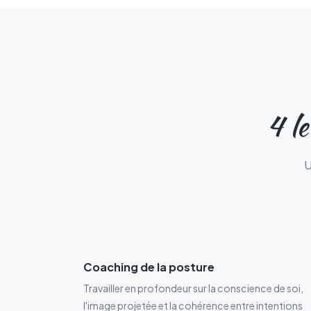
4
le
U
Coaching de la posture
Travailler en profondeur sur la conscience de soi,
l'image projetée et la cohérence entre intentions