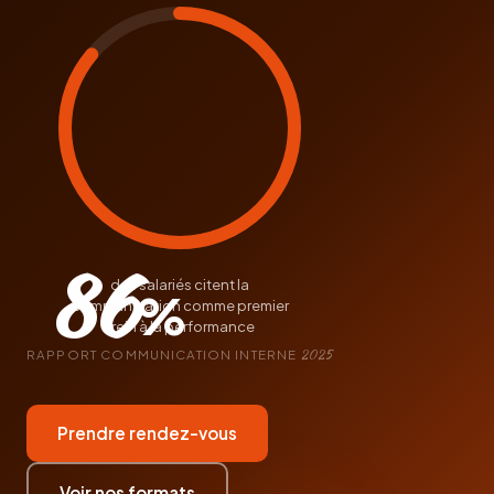
86
des salariés citent la
%
communication comme premier
frein à la performance
RAPPORT COMMUNICATION INTERNE
2025
Prendre rendez-vous
Voir nos formats