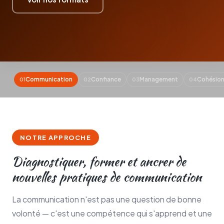
Communication
Confiance
Management
Cohésio
01
02
03
04
NOTRE APPROCHE
Diagnostiquer, former et ancrer de
nouvelles pratiques de communication
La communication n'est pas une question de bonne
volonté — c'est une compétence qui s'apprend et une