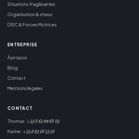
Situations fragilisantes
Organisation & stress
DISC & Forces Motrices
ENTREPRISE
À propos
Blog
Contact
Mentions légales
CONTACT
33
7
63
44
67
93
Thomas : +
33
6
81
97
33
19
Karine : +