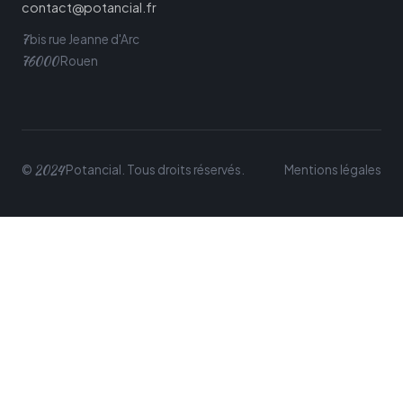
contact@potancial.fr
7
bis rue Jeanne d'Arc
76000
Rouen
2024
©
Potancial. Tous droits réservés.
Mentions légales