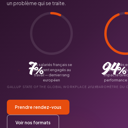
un problème qui se traite.
7
94
des salariés français se
des salariés 
%
%
déclarent engagés au
la qualité d
travail — dernier rang
impacte direc
européen
performance i
2025
GALLUP STATE OF THE GLOBAL WORKPLACE
BAROMÈTRE DU 
Prendre rendez-vous
Voir nos formats