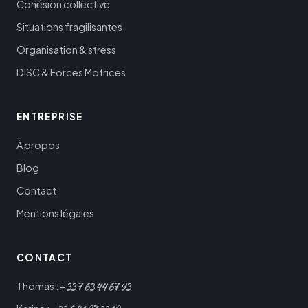
Cohésion collective
Situations fragilisantes
Organisation & stress
DISC & Forces Motrices
ENTREPRISE
À propos
Blog
Contact
Mentions légales
CONTACT
33
7
63
44
67
93
Thomas : +