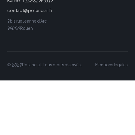
33
6
81
97
33
19
Karine : +
contact@potancial.fr
7
bis rue Jeanne d'Arc
76000
Rouen
2024
©
Potancial. Tous droits réservés.
Mentions légales